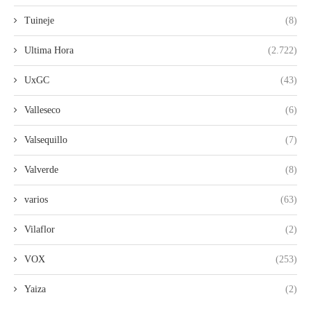
Tuineje
(8)
Ultima Hora
(2.722)
UxGC
(43)
Valleseco
(6)
Valsequillo
(7)
Valverde
(8)
varios
(63)
Vilaflor
(2)
VOX
(253)
Yaiza
(2)