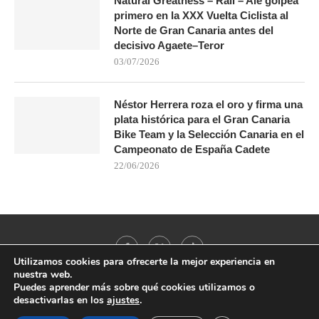
Natural Greatness – Rali – Ale golpea
primero en la XXX Vuelta Ciclista al
Norte de Gran Canaria antes del
decisivo Agaete–Teror
03/07/2026
Néstor Herrera roza el oro y firma una
plata histórica para el Gran Canaria
Bike Team y la Selección Canaria en el
Campeonato de España Cadete
22/06/2026
Utilizamos cookies para ofrecerte la mejor experiencia en
nuestra web.
Puedes aprender más sobre qué cookies utilizamos o
desactivarlas en los
ajustes
.
@2021 - All Right Reserved. Designed and Developed by
PenciDesign