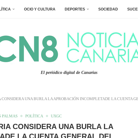
LÍTICA
OCIO Y CULTURA
DEPORTES
SOCIEDAD
SUCE
El periódico digital de Canarias
A CONSIDERA UNA BURLA LA APROBACIÓN INCOMPLETADE LA CUENTA G
S PALMAS
POLÍTICA
UXGC
IA CONSIDERA UNA BURLA LA
ADE LA CUENTA GENERAL DEL