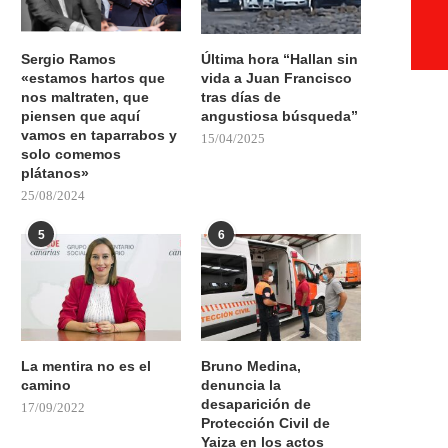
Sergio Ramos
Última hora “Hallan sin
«estamos hartos que
vida a Juan Francisco
nos maltraten, que
tras días de
piensen que aquí
angustiosa búsqueda”
vamos en taparrabos y
15/04/2025
solo comemos
plátanos»
25/08/2024
5
6
La mentira no es el
Bruno Medina,
camino
denuncia la
desaparición de
17/09/2022
Protección Civil de
Yaiza en los actos