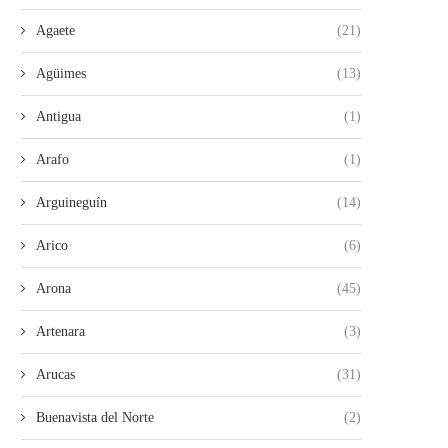
Agaete
(21)
Agüimes
(13)
Antigua
(1)
Arafo
(1)
Arguineguín
(14)
Arico
(6)
Arona
(45)
Artenara
(3)
Arucas
(31)
Buenavista del Norte
(2)