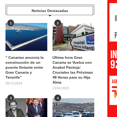
Noticias Destacadas
1
2
“ Canarias anuncia la
Ultima hora Gran
construcción de un
Canaria se Vuelca con
puente flotante entre
Anabel Pantoja:
Gran Canaria y
Cruciales las Próximas
Tenerife”
48 Horas para su Hija
Alma
28/12/2024
13/01/2025
3
4