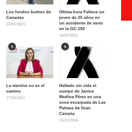
Los fondos buitres de
Última hora Fallece un
Canarias
joven de 25 años en
un accidente de moto
23/05/2023
en la GC-192
14/05/2025
5
6
La mentira no es el
Hallado sin vida el
camino
cuerpo de Janice
Medina Pérez en una
17/09/2022
zona escarpada de Las
Palmas de Gran
Canaria
15/10/2024