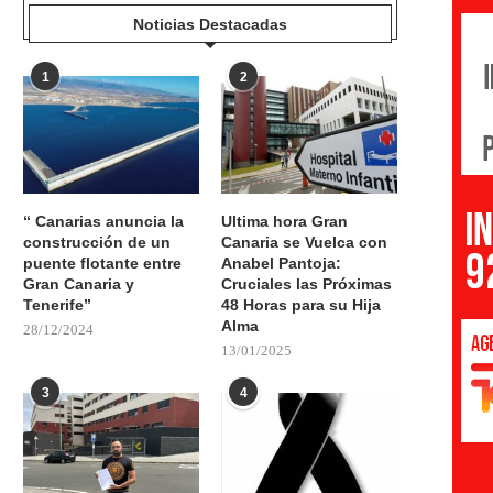
Noticias Destacadas
1
2
“ Canarias anuncia la
Ultima hora Gran
construcción de un
Canaria se Vuelca con
puente flotante entre
Anabel Pantoja:
Gran Canaria y
Cruciales las Próximas
Tenerife”
48 Horas para su Hija
Alma
28/12/2024
13/01/2025
3
4