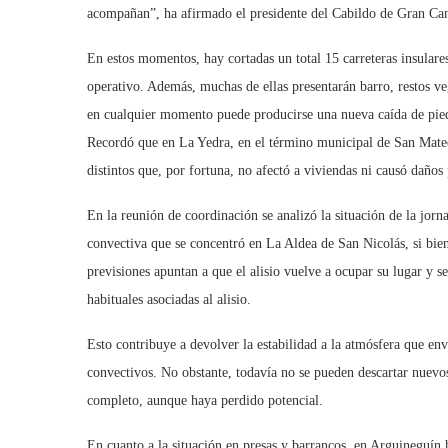
acompañan”, ha afirmado el presidente del Cabildo de Gran Can
En estos momentos, hay cortadas un total 15 carreteras insulares
operativo. Además, muchas de ellas presentarán barro, restos v
en cualquier momento puede producirse una nueva caída de piedras 
Recordó que en La Yedra, en el término municipal de San Mateo,
distintos que, por fortuna, no afectó a viviendas ni causó daño
En la reunión de coordinación se analizó la situación de la jor
convectiva que se concentró en La Aldea de San Nicolás, si bie
previsiones apuntan a que el alisio vuelve a ocupar su lugar y se
habituales asociadas al alisio.
Esto contribuye a devolver la estabilidad a la atmósfera que env
convectivos. No obstante, todavía no se pueden descartar nuevos 
completo, aunque haya perdido potencial.
En cuanto a la situación en presas y barrancos, en Arguineguín