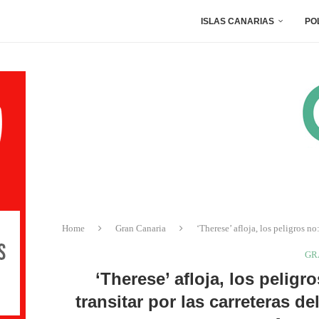
ISLAS CANARIAS
PO
Home
Gran Canaria
‘Therese’ afloja, los peligros n
GR
‘Therese’ afloja, los pelig
transitar por las carreteras de