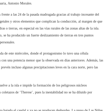
aria, Antonio Morales.
 frente a las 24 de la pasada madrugada gracias al trabajo incesante del
egetales y otros elementos que complican la conducción, al margen de que
o tierras, en especial en las vías rurales de las zonas altas de la isla.
 se ha producido un fuerte deslizamiento de tierras en tres puntos
s personales.
nada de este miércoles, donde el protagonismo lo tuvo una célula
n con una potencia menor que la observada en días anteriores. Además, las
 prevén incluso algunas precipitaciones leves en la cara norte, pero las
uelve a la isla e impide la formación de los peligrosos núcleos
coletazos de ‘Therese’, pues la inestabilidad no se ha diluido por
 ha bajado el caudal y ya no se producen desbordes. La presa de Las Niñas