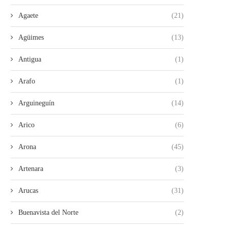
Agaete
(21)
Agüimes
(13)
Antigua
(1)
40 GRADOS, SEQUEDAD Y RIESGO
POLICÍA LOCAL DE SANTA
DE FUEGO: SANTA...
BUSCA AL RESPONSABL
Arafo
(1)
03/08/2026
30/07/2026
Arguineguín
(14)
Arico
(6)
Arona
(45)
Artenara
(3)
Arucas
(31)
Buenavista del Norte
(2)