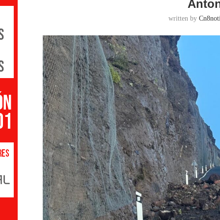
Anton
written by
Cn8noti