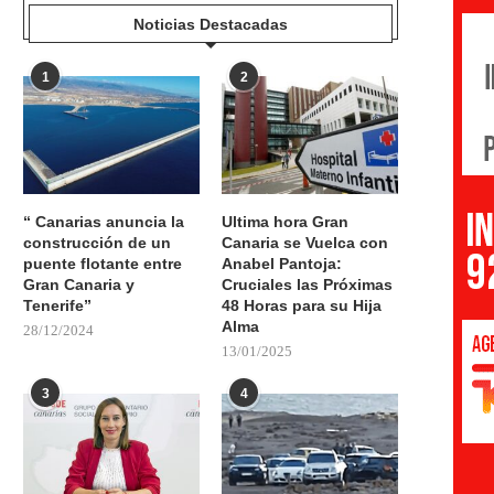
Noticias Destacadas
1
2
“ Canarias anuncia la
Ultima hora Gran
construcción de un
Canaria se Vuelca con
puente flotante entre
Anabel Pantoja:
Gran Canaria y
Cruciales las Próximas
Tenerife”
48 Horas para su Hija
Alma
28/12/2024
13/01/2025
3
4