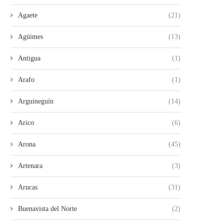
Agaete
(21)
Agüimes
(13)
Antigua
(1)
Arafo
(1)
Arguineguín
(14)
Arico
(6)
Arona
(45)
Artenara
(3)
Arucas
(31)
Buenavista del Norte
(2)