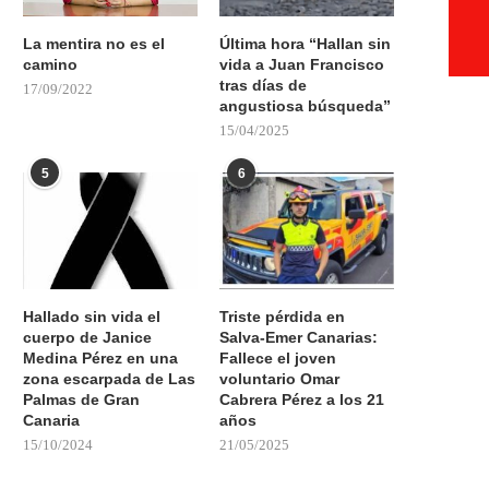
La mentira no es el
Última hora “Hallan sin
camino
vida a Juan Francisco
tras días de
17/09/2022
angustiosa búsqueda”
15/04/2025
5
6
Hallado sin vida el
Triste pérdida en
cuerpo de Janice
Salva-Emer Canarias:
Medina Pérez en una
Fallece el joven
zona escarpada de Las
voluntario Omar
Palmas de Gran
Cabrera Pérez a los 21
Canaria
años
15/10/2024
21/05/2025