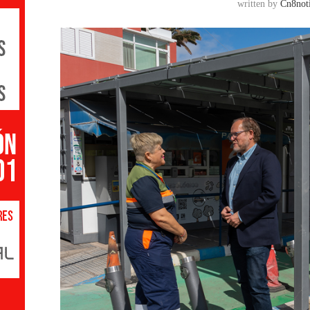
written by
Cn8noti