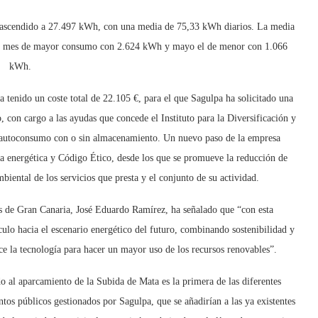
a ascendido a 27.497 kWh, con una media de 75,33 kWh diarios. La media
 el mes de mayor consumo con 2.624 kWh y mayo el de menor con 1.066
kWh.
 tenido un coste total de 22.105 €, para el que Sagulpa ha solicitado una
, con cargo a las ayudas que concede el Instituto para la Diversificación y
e autoconsumo con o sin almacenamiento. Un nuevo paso de la empresa
ca energética y Código Ético, desde los que se promueve la reducción de
iental de los servicios que presta y el conjunto de su actividad.
 de Gran Canaria, José Eduardo Ramírez, ha señalado que “con esta
rculo hacia el escenario energético del futuro, combinando sostenibilidad y
e la tecnología para hacer un mayor uso de los recursos renovables”.
do al aparcamiento de la Subida de Mata es la primera de las diferentes
tos públicos gestionados por Sagulpa, que se añadirían a las ya existentes