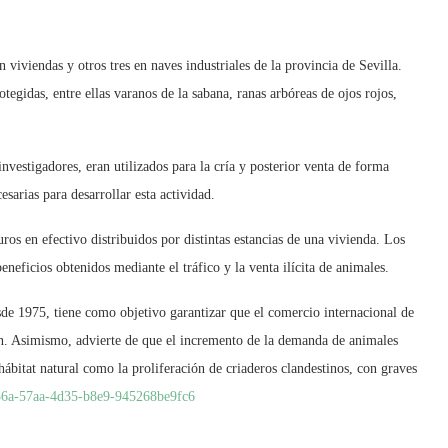
 viviendas y otros tres en naves industriales de la provincia de Sevilla.
tegidas, entre ellas varanos de la sabana, ranas arbóreas de ojos rojos,
vestigadores, eran utilizados para la cría y posterior venta de forma
esarias para desarrollar esta actividad.
ros en efectivo distribuidos por distintas estancias de una vivienda. Los
eneficios obtenidos mediante el tráfico y la venta ilícita de animales.
de 1975, tiene como objetivo garantizar que el comercio internacional de
ón. Asimismo, advierte de que el incremento de la demanda de animales
 hábitat natural como la proliferación de criaderos clandestinos, con graves
56a-57aa-4d35-b8e9-945268be9fc6