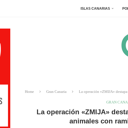
ISLAS CANARIAS
PO
Home
Gran Canaria
La operación «ZMIJA» destapa u
GRAN CANA
La operación «ZMIJA» desta
animales con rami