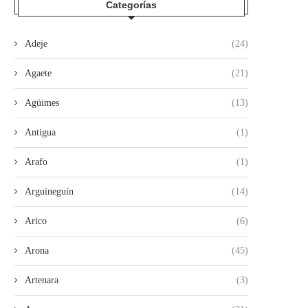
Categorías
Adeje
(24)
Agaete
(21)
Agüimes
(13)
Antigua
(1)
Arafo
(1)
Arguineguín
(14)
Arico
(6)
Arona
(45)
Artenara
(3)