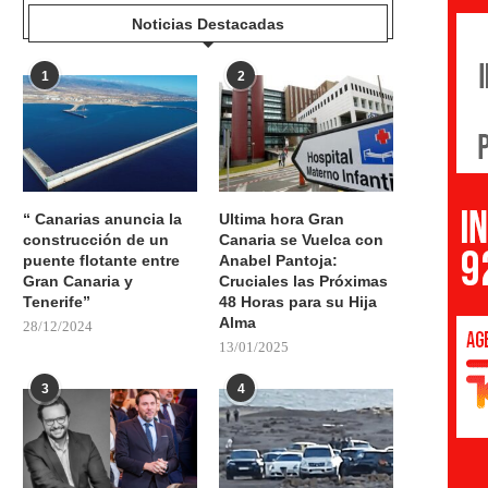
Noticias Destacadas
1
2
“ Canarias anuncia la
Ultima hora Gran
construcción de un
Canaria se Vuelca con
puente flotante entre
Anabel Pantoja:
Gran Canaria y
Cruciales las Próximas
Tenerife”
48 Horas para su Hija
Alma
28/12/2024
13/01/2025
3
4