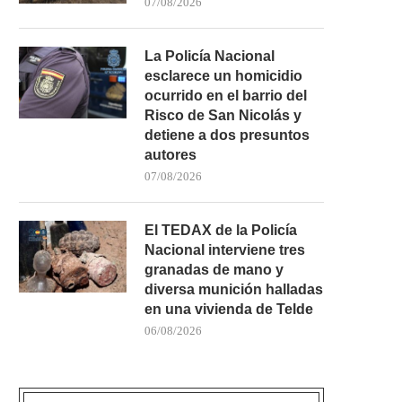
07/08/2026
La Policía Nacional
esclarece un homicidio
ocurrido en el barrio del
Risco de San Nicolás y
detiene a dos presuntos
autores
GÁLDAR MANTIENE SIN REPONER
LA UD LAS PALMAS ACUDI
UNA FAROLA EN LA...
BASÍLICA...
07/08/2026
05/08/2026
05/08/2026
El TEDAX de la Policía
Nacional interviene tres
granadas de mano y
diversa munición halladas
en una vivienda de Telde
06/08/2026