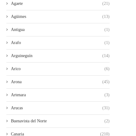
Agaete
(21)
Agüimes
(13)
Antigua
(1)
Arafo
(1)
Arguineguín
(14)
Arico
(6)
Arona
(45)
Artenara
(3)
Arucas
(31)
Buenavista del Norte
(2)
Canaria
(210)