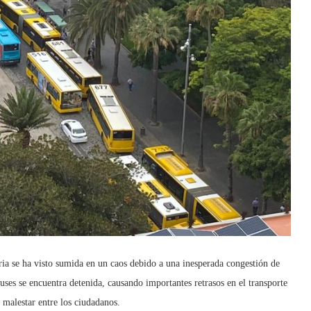
a se ha visto sumida en un caos debido a una inesperada congestión de
buses se encuentra detenida, causando importantes retrasos en el transporte
 malestar entre los ciudadanos.