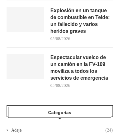
Explosión en un tanque
de combustible en Telde:
un fallecido y varios
heridos graves
POLICÍA LOCAL DE SANTA LUCÍA
LA OPERACIÓN PANMES
BUSCA AL RESPONSABLE...
SALDA CON UNA DETENCI
05/08/2026
30/07/2026
29/07/2026
Espectacular vuelco de
un camión en la FV-109
moviliza a todos los
servicios de emergencia
05/08/2026
Categorías
Adeje
(24)