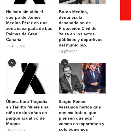
Hallado sin vida el
Bruno Medina,
cuerpo de Janice
denuncia la
Medina Pérez en una
desaparición de
zona escarpada de Las
Protección Civil de
Palmas de Gran
Yaiza en los actos
Canaria
públicos y deportivos
del municipio.
15/10/2024
26/07/2022
5
6
Última hora Tragedia
Sergio Ramos
en Taurito Muere una
«estamos hartos que
niña de dos años en
nos maltraten, que
parque acuático de
piensen que aquí
Mogán
vamos en taparrabos y
solo comemos
19/04/2025