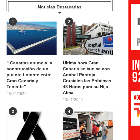
Noticias Destacadas
1
2
“ Canarias anuncia la
Ultima hora Gran
construcción de un
Canaria se Vuelca con
puente flotante entre
Anabel Pantoja:
Gran Canaria y
Cruciales las Próximas
Tenerife”
48 Horas para su Hija
Alma
28/12/2024
13/01/2025
3
4