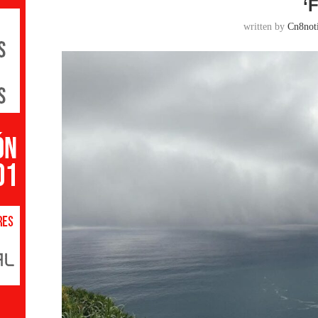
‘
written by
Cn8noti