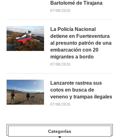
Bartolomé de Tirajana
LA UD LAS PALMAS ACUDIRÁ A LA
40 GRADOS, SEQUEDAD Y
07/08/2026
BASÍLICA...
DE FUEGO: SANTA..
05/08/2026
03/08/2026
La Policía Nacional
detiene en Fuerteventura
al presunto patrón de una
embarcación con 20
migrantes a bordo
07/08/2026
Lanzarote rastrea sus
cotos en busca de
veneno y trampas ilegales
07/08/2026
Categorías