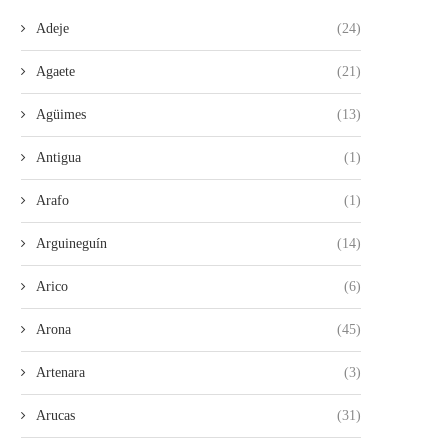
Adeje
(24)
Agaete
(21)
Agüimes
(13)
Antigua
(1)
Arafo
(1)
Arguineguín
(14)
Arico
(6)
Arona
(45)
Artenara
(3)
Arucas
(31)