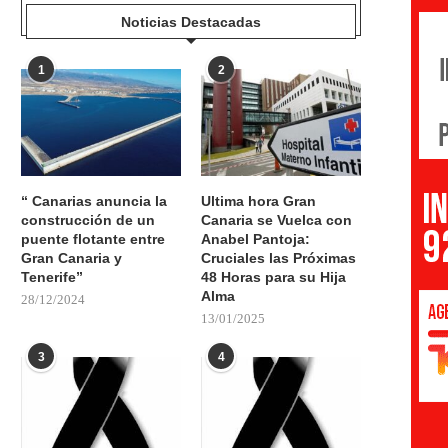
Noticias Destacadas
1
2
“ Canarias anuncia la
Ultima hora Gran
construcción de un
Canaria se Vuelca con
puente flotante entre
Anabel Pantoja:
Gran Canaria y
Cruciales las Próximas
Tenerife”
48 Horas para su Hija
Alma
28/12/2024
13/01/2025
3
4