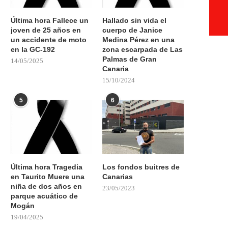
Última hora Fallece un
Hallado sin vida el
joven de 25 años en
cuerpo de Janice
un accidente de moto
Medina Pérez en una
en la GC-192
zona escarpada de Las
Palmas de Gran
14/05/2025
Canaria
15/10/2024
5
6
Última hora Tragedia
Los fondos buitres de
en Taurito Muere una
Canarias
niña de dos años en
23/05/2023
parque acuático de
Mogán
19/04/2025