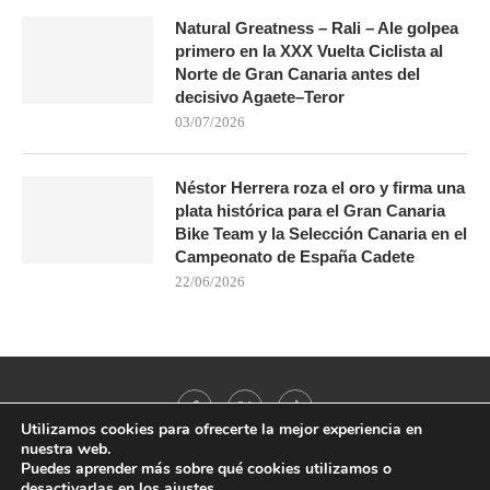
Natural Greatness – Rali – Ale golpea
primero en la XXX Vuelta Ciclista al
Norte de Gran Canaria antes del
decisivo Agaete–Teror
03/07/2026
Néstor Herrera roza el oro y firma una
plata histórica para el Gran Canaria
Bike Team y la Selección Canaria en el
Campeonato de España Cadete
22/06/2026
Utilizamos cookies para ofrecerte la mejor experiencia en
nuestra web.
Puedes aprender más sobre qué cookies utilizamos o
desactivarlas en los
ajustes
.
@2021 - All Right Reserved. Designed and Developed by
PenciDesign