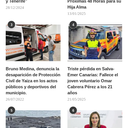
y Tenerife”
Próximas 48 Horas para su
Hija Alma
28/12/2024
13/01/2025
3
4
Bruno Medina, denuncia la
Triste pérdida en Salva-
desaparición de Protección
Emer Canarias: Fallece el
Civil de Yaiza en los actos
joven voluntario Omar
públicos y deportivos del
Cabrera Pérez a los 21
municipio.
años
26/07/2022
21/05/2025
5
6