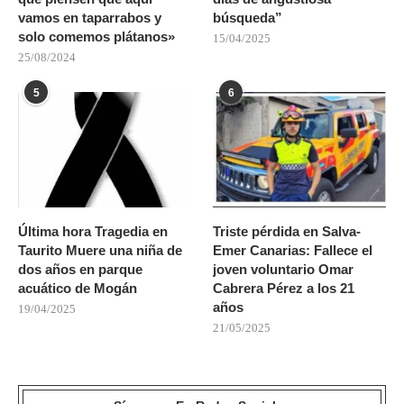
vamos en taparrabos y
búsqueda”
solo comemos plátanos»
15/04/2025
25/08/2024
5
6
Última hora Tragedia en
Triste pérdida en Salva-
Taurito Muere una niña de
Emer Canarias: Fallece el
dos años en parque
joven voluntario Omar
acuático de Mogán
Cabrera Pérez a los 21
años
19/04/2025
21/05/2025