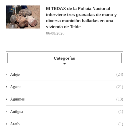
El TEDAX de la Policía Nacional
interviene tres granadas de mano y
diversa munición halladas en una
vivienda de Telde
06/08/2026
Categorías
Adeje
(24)
Agaete
(21)
Agüimes
(13)
Antigua
(1)
Arafo
(1)