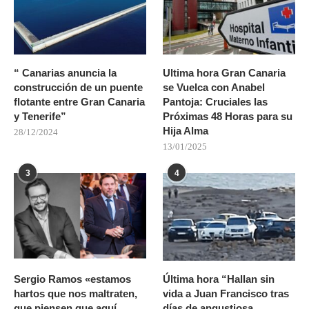
“ Canarias anuncia la
Ultima hora Gran Canaria
construcción de un puente
se Vuelca con Anabel
flotante entre Gran Canaria
Pantoja: Cruciales las
y Tenerife”
Próximas 48 Horas para su
Hija Alma
28/12/2024
13/01/2025
3
4
Sergio Ramos «estamos
Última hora “Hallan sin
hartos que nos maltraten,
vida a Juan Francisco tras
que piensen que aquí
días de angustiosa