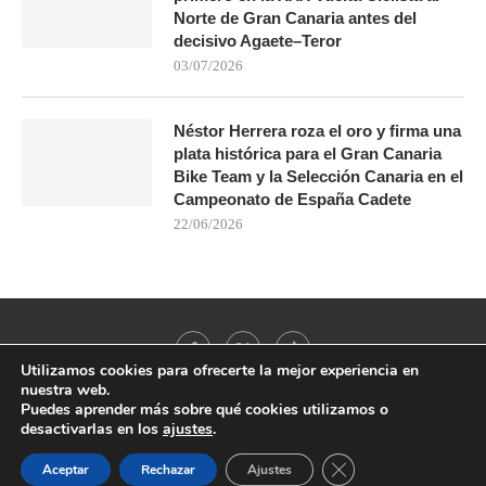
Norte de Gran Canaria antes del
decisivo Agaete–Teror
03/07/2026
Néstor Herrera roza el oro y firma una
plata histórica para el Gran Canaria
Bike Team y la Selección Canaria en el
Campeonato de España Cadete
22/06/2026
Utilizamos cookies para ofrecerte la mejor experiencia en
nuestra web.
Puedes aprender más sobre qué cookies utilizamos o
desactivarlas en los
ajustes
.
@2021 - All Right Reserved. Designed and Developed by
PenciDesign
CERRAR EL BANNER
Aceptar
Rechazar
Ajustes
BACK TO TOP