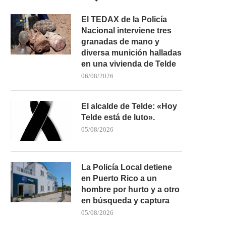
El TEDAX de la Policía
Nacional interviene tres
granadas de mano y
diversa munición halladas
en una vivienda de Telde
06/08/2026
CONTIGO TUINEJE CALIFICA DE
LA POLICÍA NACIONAL E
«VERGONZOSAS» LAS MENTIRAS
OPERACIÓN CONJUNTA C
El alcalde de Telde: «Hoy
DE...
21/07/2026
Telde está de luto».
22/07/2026
05/08/2026
La Policía Local detiene
en Puerto Rico a un
hombre por hurto y a otro
en búsqueda y captura
05/08/2026