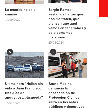
La mentira no es el
Sergio Ramos
camino
«estamos hartos que
nos maltraten, que
17/09/2022
piensen que aquí
vamos en taparrabos y
solo comemos
plátanos»
25/08/2024
5
6
Última hora “Hallan sin
Bruno Medina,
vida a Juan Francisco
denuncia la
tras días de
desaparición de
angustiosa búsqueda”
Protección Civil de
Yaiza en los actos
15/04/2025
públicos y deportivos