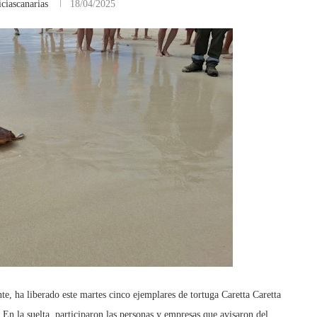
ciascanarias
18/04/2025
e, ha liberado este martes cinco ejemplares de tortuga Caretta Caretta
En la suelta, participaron las personas y empresas que avisaron del