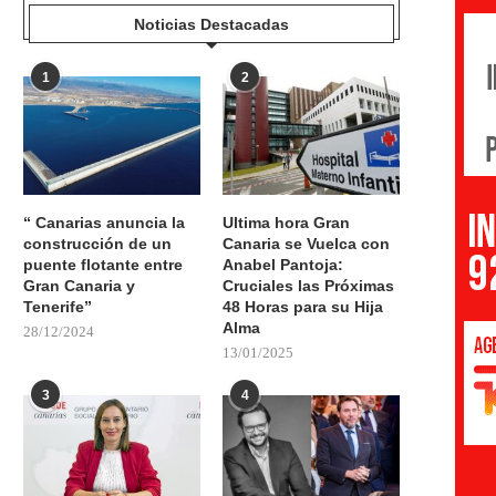
Noticias Destacadas
1
2
“ Canarias anuncia la
Ultima hora Gran
construcción de un
Canaria se Vuelca con
puente flotante entre
Anabel Pantoja:
Gran Canaria y
Cruciales las Próximas
Tenerife”
48 Horas para su Hija
Alma
28/12/2024
13/01/2025
3
4