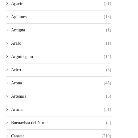
Agaete
(21)
Agüimes
(13)
Antigua
(1)
Arafo
(1)
Arguineguín
(14)
Arico
(6)
Arona
(45)
Artenara
(3)
Arucas
(31)
Buenavista del Norte
(2)
Canaria
(210)