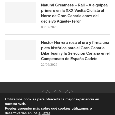
Natural Greatness – Rali – Ale golpea
primero en la XXX Vuelta Ciclista al
Norte de Gran Canaria antes del
decisivo Agaete–Teror
03/07/2026
Néstor Herrera roza el oro y firma una
plata histórica para el Gran Canaria
Bike Team y la Selección Canaria en el
Campeonato de España Cadete
22/06/2026
Utilizamos cookies para ofrecerte la mejor experiencia en
nuestra web.
Puedes aprender más sobre qué cookies utilizamos o
desactivarlas en los
ajustes
.
@2021 - All Right Reserved. Designed and Developed by
PenciDesign