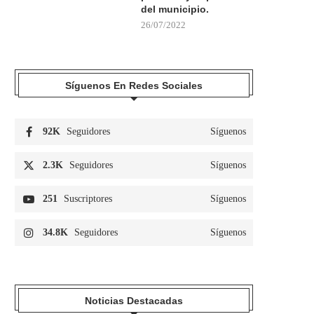
del municipio.
26/07/2022
Síguenos En Redes Sociales
92K
Seguidores
Síguenos
2.3K
Seguidores
Síguenos
251
Suscriptores
Síguenos
34.8K
Seguidores
Síguenos
LA FRONTERA VUELVE A
FALLECE UN BAÑISTA DE 
AFRONTAR UNA INTENSA
TRAS SER...
PRESIÓN...
02/08/2026
03/08/2026
Noticias Destacadas