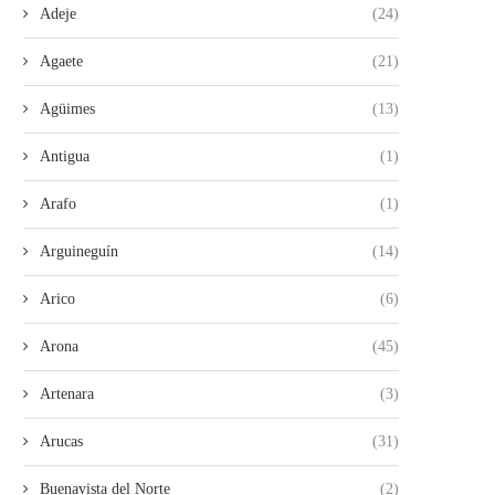
Adeje
(24)
Agaete
(21)
Agüimes
(13)
Antigua
(1)
Arafo
(1)
Arguineguín
(14)
Arico
(6)
Arona
(45)
Artenara
(3)
Arucas
(31)
Buenavista del Norte
(2)