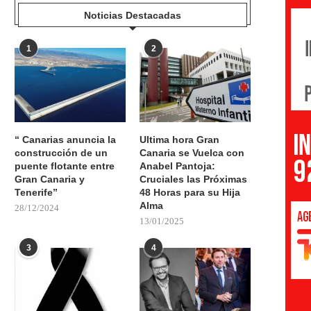
Noticias Destacadas
1
2
“ Canarias anuncia la
Ultima hora Gran
construcción de un
Canaria se Vuelca con
puente flotante entre
Anabel Pantoja:
Gran Canaria y
Cruciales las Próximas
Tenerife”
48 Horas para su Hija
Alma
28/12/2024
13/01/2025
3
4