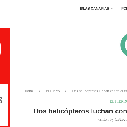
ISLAS CANARIAS
PO
Home
El Hierro
Dos helicópteros luchan contra el fu
EL HIERR
Dos helicópteros luchan cont
written by
Cn8noti