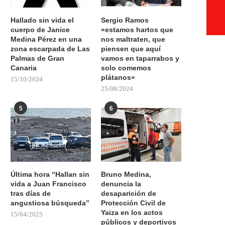
Hallado sin vida el
Sergio Ramos
cuerpo de Janice
«estamos hartos que
Medina Pérez en una
nos maltraten, que
zona escarpada de Las
piensen que aquí
Palmas de Gran
vamos en taparrabos y
Canaria
solo comemos
plátanos»
15/10/2024
25/08/2024
5
6
Última hora “Hallan sin
Bruno Medina,
vida a Juan Francisco
denuncia la
tras días de
desaparición de
angustiosa búsqueda”
Protección Civil de
Yaiza en los actos
15/04/2025
públicos y deportivos