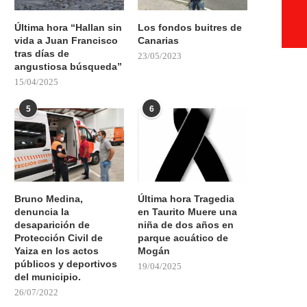
Última hora “Hallan sin
Los fondos buitres de
vida a Juan Francisco
Canarias
tras días de
23/05/2023
angustiosa búsqueda”
15/04/2025
5
6
Bruno Medina,
Última hora Tragedia
denuncia la
en Taurito Muere una
desaparición de
niña de dos años en
Protección Civil de
parque acuático de
Yaiza en los actos
Mogán
públicos y deportivos
19/04/2025
del municipio.
26/07/2022