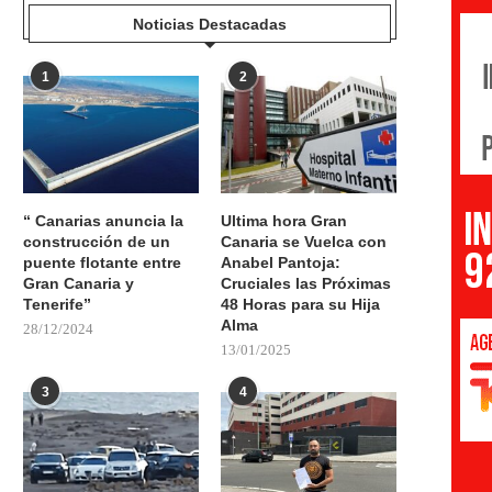
Noticias Destacadas
1
2
“ Canarias anuncia la
Ultima hora Gran
construcción de un
Canaria se Vuelca con
puente flotante entre
Anabel Pantoja:
Gran Canaria y
Cruciales las Próximas
Tenerife”
48 Horas para su Hija
Alma
28/12/2024
13/01/2025
3
4