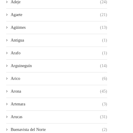
Adeje
(24)
Agaete
(21)
Agüimes
(13)
Antigua
(1)
Arafo
(1)
Arguineguín
(14)
Arico
(6)
LA UNIDAD DE LA IZQUIERDA
ROMÁN RODRÍGUEZ SIN VI
ARRANCA CON ÉXITO...
SIN FUTURO
Arona
(45)
28/07/2026
26/07/2026
Artenara
(3)
Arucas
(31)
Buenavista del Norte
(2)