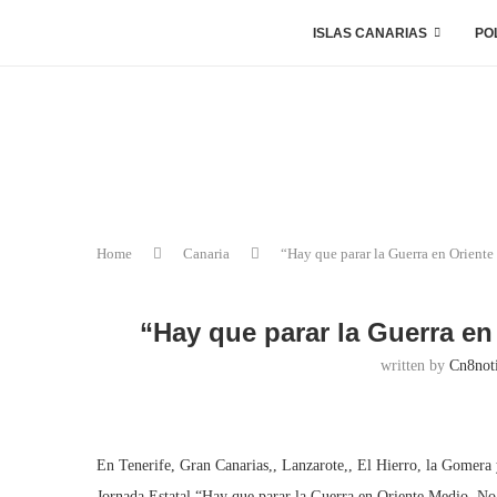
ISLAS CANARIAS
PO
Home
Canaria
“Hay que parar la Guerra en Oriente
“Hay que parar la Guerra en
written by
Cn8noti
En Tenerife, Gran Canarias,, Lanzarote,, El Hierro, la Gomera 
Jornada Estatal “Hay que parar la Guerra en Oriente Medio. No