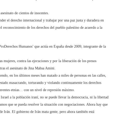
asesinato de cientos de inocentes.
der el derecho internacional y trabajar por una paz justa y duradera en
el reconocimiento de los derechos del pueblo palestino de acuerdo a la
 ProDerechos Humanos’ que actúa en España desde 2009, integrante de la
s mujeres, contra las ejecuciones y por la liberación de los presos
tras el asesinato de Jina Mahsa Amini.
endo, en los últimos meses han matado a miles de personas en las calles,
 estado masacrando, torturando y violando continuamente los derechos
erentes etnias… con un nivel de represión máximo.
srael a la población iraní, no se puede llevar la democracia, ni la libertad
amos que se pueda resolver la situación con negociaciones. Ahora hay que
de Irán. El gobierno de Irán mata gente, pero ahora también está