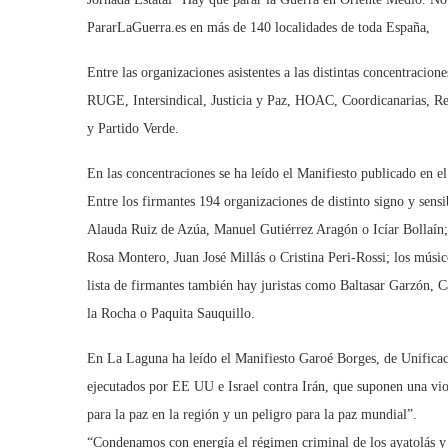
PararLaGuerra.es en más de 140 localidades de toda España,
Entre las organizaciones asistentes a las distintas concentrac
RUGE, Intersindical, Justicia y Paz, HOAC, Coordicanarias, R
y Partido Verde.
En las concentraciones se ha leído el Manifiesto publicado en e
Entre los firmantes 194 organizaciones de distinto signo y sens
Alauda Ruiz de Azúa, Manuel Gutiérrez Aragón o Icíar Bollaín; 
Rosa Montero, Juan José Millás o Cristina Peri-Rossi; los músi
lista de firmantes también hay juristas como Baltasar Garzón,
la Rocha o Paquita Sauquillo.
En La Laguna ha leído el Manifiesto Garoé Borges, de Unificac
ejecutados por EE UU e Israel contra Irán, que suponen una vio
para la paz en la región y un peligro para la paz mundial”.
“Condenamos con energía el régimen criminal de los ayatolás y 