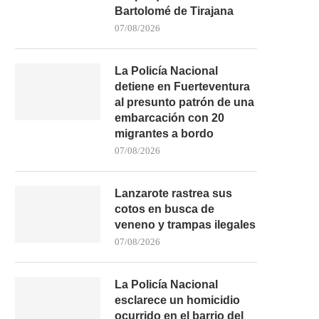
Bartolomé de Tirajana
07/08/2026
La Policía Nacional
detiene en Fuerteventura
al presunto patrón de una
embarcación con 20
migrantes a bordo
LA POLICÍA NACIONAL
LA POLICÍA NACION
07/08/2026
DESARTICULA UNA TRAMA DE
DESARTICULA UNA ORGAN
ESTAFAS...
CRIMINAL DEDICADA.
Lanzarote rastrea sus
16/07/2026
15/07/2026
cotos en busca de
veneno y trampas ilegales
07/08/2026
La Policía Nacional
esclarece un homicidio
ocurrido en el barrio del