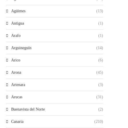
Agüimes
(13)
Antigua
(1)
Arafo
(1)
Arguineguín
(14)
Arico
(6)
Arona
(45)
Artenara
(3)
Arucas
(31)
Buenavista del Norte
(2)
Canaria
(210)