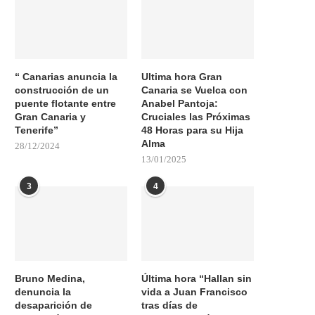
“ Canarias anuncia la
Ultima hora Gran
construcción de un
Canaria se Vuelca con
puente flotante entre
Anabel Pantoja:
Gran Canaria y
Cruciales las Próximas
Tenerife”
48 Horas para su Hija
Alma
28/12/2024
13/01/2025
3
4
Bruno Medina,
Última hora “Hallan sin
denuncia la
vida a Juan Francisco
desaparición de
tras días de