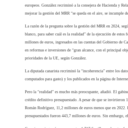
europeos. González recriminó a la consejera de Hacienda y Rel
mejorar la gestión del MRR “se queda en el aire, se incumple d
La razón de la pregunta sobre la gestión del MRR en 2024, segú
blanco, para saber cuál es la realidad” de la ejecución de est
millones de euros, ingresados en las cuentas del Gobierno de C
en reformas e inversiones de “gran alcance, con el principal obje
prioridades de la UE, según González.
La diputada canarista recriminó la “incoherencia” entre los dat
computados para gasto) y los publicados en la página de Interne
Pero la “realidad” es mucho más preocupante, añadió. El gabine
crédito definitivo presupuestado. A pesar de que se invirtiero
Román Rodríguez, 11,2 millones de euros menos que en 2022. El
presupuestados fueron 443,7 millones de euros. Sin embargo, el 