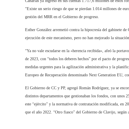
Canarias ya ingresó en sus cuentas 1.717,6 millones de estos f
“Existe un serio riesgo de que se pierdan 1.014 millones de eur
gestión del MRR en el Gobierno de progreso.
Esther González arremetió contra la hipocresía del gabinete de C
ejecución de este mecanismo, pero no han mejorado la situación 
“Ya no vale escudarse en la «herencia recibida», afeó la portavo
de 2023, con “todos los deberes hechos” por el pacto de progres
medidas urgentes para la agilización administrativa y la planifi
Europeo de Recuperación denominado Next Generation EU, con
El Gobierno de CC y PP, agregó Román Rodríguez, ya se encontr
distintos departamentos que gestionaban los fondos, con unos 
este “ejército” y la normativa de contratación modificada, en
que el año 2022. “Otro fiasco” del Gobierno de Clavijo, según 