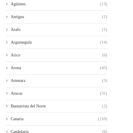
Agüimes
(13)
Antigua
(1)
Arafo
(1)
Arguineguín
(14)
Arico
(6)
LA UNIDAD DE LA IZQUIERDA
ROMÁN RODRÍGUEZ SIN VI
ARRANCA CON ÉXITO...
SIN FUTURO
Arona
(45)
28/07/2026
26/07/2026
Artenara
(3)
Arucas
(31)
Buenavista del Norte
(2)
Canaria
(210)
Candelaria
(6)