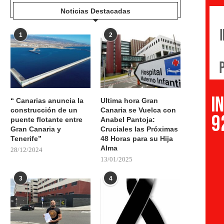
Noticias Destacadas
1
2
“ Canarias anuncia la
Ultima hora Gran
construcción de un
Canaria se Vuelca con
puente flotante entre
Anabel Pantoja:
Gran Canaria y
Cruciales las Próximas
Tenerife”
48 Horas para su Hija
Alma
28/12/2024
13/01/2025
3
4