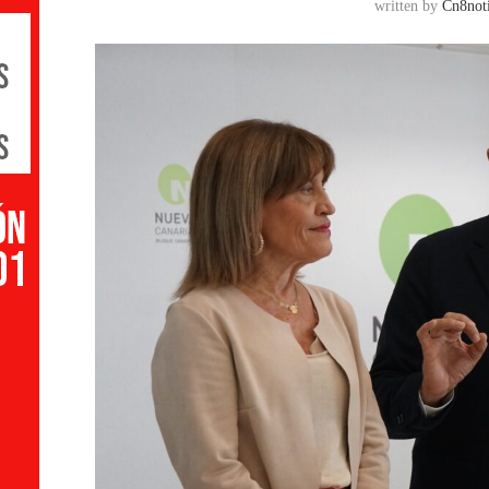
written by
Cn8noti