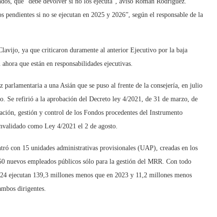
ondos, que “debe devolver si no los ejecuta”, avisó Román Rodríguez.
os pendientes si no se ejecutan en 2025 y 2026”, según el responsable de la
lavijo, ya que criticaron duramente al anterior Ejecutivo por la baja
ahora que están en responsabilidades ejecutivas.
z parlamentaria a una Asián que se puso al frente de la consejería, en julio
o. Se refirió a la aprobación del Decreto ley 4/2021, de 31 de marzo, de
cación, gestión y control de los Fondos procedentes del Instrumento
validado como Ley 4/2021 el 2 de agosto.
ó con 15 unidades administrativas provisionales (UAP), creadas en los
250 nuevos empleados públicos sólo para la gestión del MRR. Con todo
 2024 ejecutan 139,3 millones menos que en 2023 y 11,2 millones menos
ambos dirigentes.