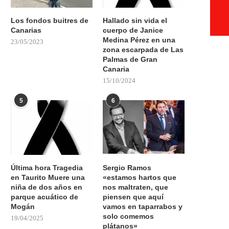
Los fondos buitres de
Hallado sin vida el
Canarias
cuerpo de Janice
Medina Pérez en una
23/05/2023
zona escarpada de Las
Palmas de Gran
Canaria
15/10/2024
5
6
Última hora Tragedia
Sergio Ramos
en Taurito Muere una
«estamos hartos que
niña de dos años en
nos maltraten, que
parque acuático de
piensen que aquí
Mogán
vamos en taparrabos y
solo comemos
19/04/2025
plátanos»