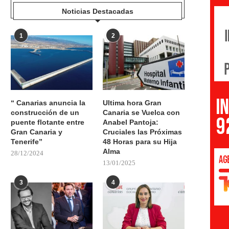
Noticias Destacadas
1
2
“ Canarias anuncia la
Ultima hora Gran
construcción de un
Canaria se Vuelca con
puente flotante entre
Anabel Pantoja:
Gran Canaria y
Cruciales las Próximas
Tenerife”
48 Horas para su Hija
Alma
28/12/2024
13/01/2025
3
4