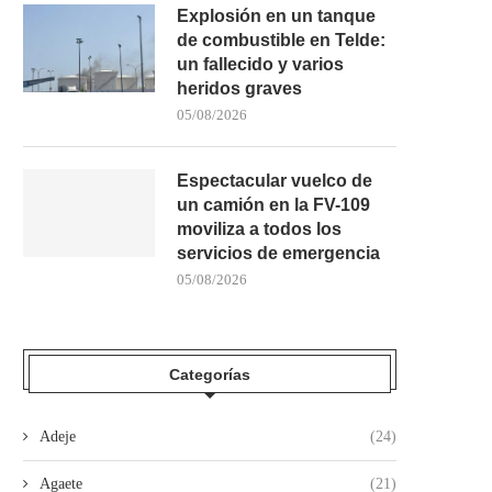
Explosión en un tanque
de combustible en Telde:
un fallecido y varios
heridos graves
05/08/2026
Espectacular vuelco de
un camión en la FV-109
moviliza a todos los
servicios de emergencia
05/08/2026
Categorías
LA GUARDIA CIVIL DETIENE A TRES
INVESTIGAN LA APARICI
MENORES DE...
RESTOS HUMANOS EN U
Adeje
(24)
30/07/2026
28/07/2026
Agaete
(21)