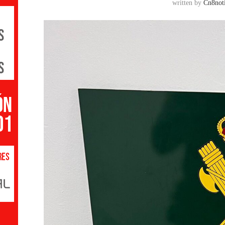
written by
Cn8noti