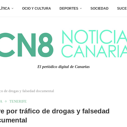
LÍTICA
OCIO Y CULTURA
DEPORTES
SOCIEDAD
SUCE
El periódico digital de Canarias
co de drogas y falsedad documental
A
TENERIFE
 por tráfico de drogas y falsedad
cumental