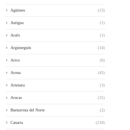
Agüimes
(13)
Antigua
(1)
Arafo
(1)
Arguineguín
(14)
Arico
(6)
Arona
(45)
Artenara
(3)
Arucas
(31)
Buenavista del Norte
(2)
Canaria
(210)