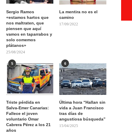
Sergio Ramos
La mentira no es el
«estamos hartos que
camino
nos maltraten, que
17/09/2022
piensen que aquí
vamos en taparrabos y
solo comemos
plátanos»
25/08/2024
5
6
Triste pérdida en
Última hora “Hallan sin
Salva-Emer Canarias:
vida a Juan Francisco
Fallece el joven
tras días de
voluntario Omar
angustiosa búsqueda”
Cabrera Pérez a los 21
15/04/2025
años