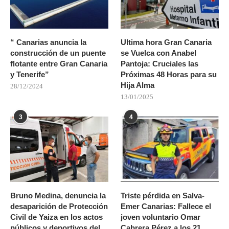
“ Canarias anuncia la
Ultima hora Gran Canaria
construcción de un puente
se Vuelca con Anabel
flotante entre Gran Canaria
Pantoja: Cruciales las
y Tenerife”
Próximas 48 Horas para su
Hija Alma
28/12/2024
13/01/2025
3
4
Bruno Medina, denuncia la
Triste pérdida en Salva-
desaparición de Protección
Emer Canarias: Fallece el
Civil de Yaiza en los actos
joven voluntario Omar
públicos y deportivos del
Cabrera Pérez a los 21