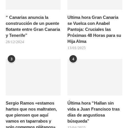
“ Canarias anuncia la
Ultima hora Gran Canaria
construcción de un puente
se Vuelca con Anabel
flotante entre Gran Canaria
Pantoja: Cruciales las
y Tenerife”
Próximas 48 Horas para su
Hija Alma
28/12/2024
13/01/2025
3
4
Sergio Ramos «estamos
Última hora “Hallan sin
hartos que nos maltraten,
vida a Juan Francisco tras
que piensen que aquí
días de angustiosa
vamos en taparrabos y
búsqueda”
solo comemos plátanos»
15/04/2025