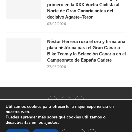
primero en la XXX Vuelta Ciclista al
Norte de Gran Canaria antes del
decisivo Agaete–Teror
03/07/2026
Néstor Herrera roza el oro y firma una
plata histórica para el Gran Canaria
Bike Team y la Selección Canaria en el
Campeonato de España Cadete
22/06/2026
Utilizamos cookies para ofrecerte la mejor experiencia en
nuestra web.
Puedes aprender más sobre qué cookies utilizamos o
desactivarlas en los
ajustes
.
@2021 - All Right Reserved. Designed and Developed by
PenciDesign