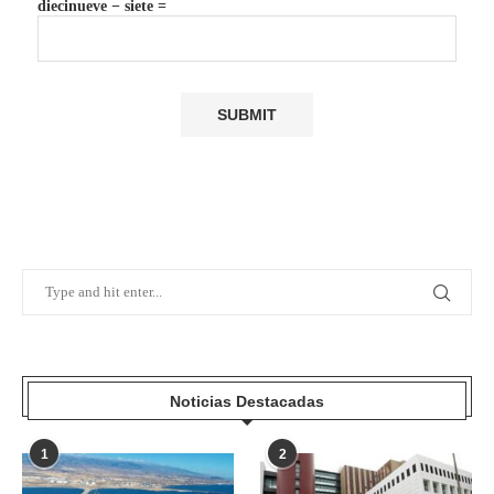
diecinueve − siete =
Noticias Destacadas
1
2