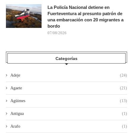
La Policía Nacional detiene en
Fuerteventura al presunto patrón de
una embarcación con 20 migrantes a
bordo
07/08/2026
Categorías
Adeje
(24)
Agaete
(21)
Agüimes
(13)
Antigua
(1)
Arafo
(1)