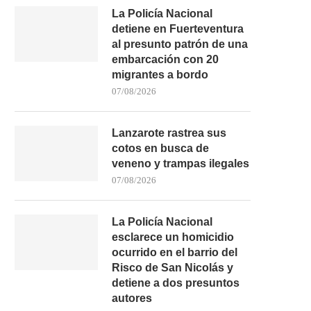
La Policía Nacional
detiene en Fuerteventura
al presunto patrón de una
embarcación con 20
migrantes a bordo
07/08/2026
Lanzarote rastrea sus
cotos en busca de
veneno y trampas ilegales
07/08/2026
La Policía Nacional
esclarece un homicidio
UN HOMBRE RESULTA HERIDO
LA FRONTERA VUELV
ocurrido en el barrio del
TRAS CAER POR UN...
AFRONTAR UNA INTE
Risco de San Nicolás y
PRESIÓN...
05/08/2026
detiene a dos presuntos
03/08/2026
autores