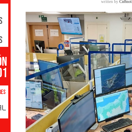
written by
Cn8noti