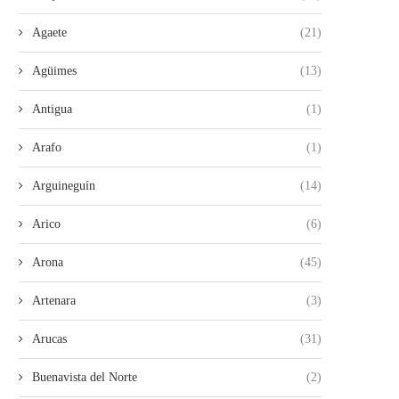
Agaete
(21)
Agüimes
(13)
Antigua
(1)
Arafo
(1)
Arguineguín
(14)
Arico
(6)
Arona
(45)
Artenara
(3)
Arucas
(31)
Buenavista del Norte
(2)