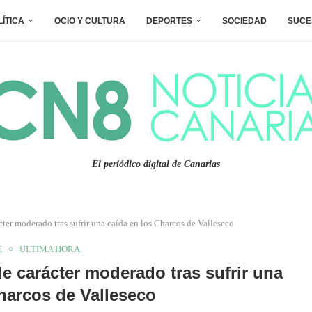
LÍTICA
OCIO Y CULTURA
DEPORTES
SOCIEDAD
SUCE
El periódico digital de Canarias
ter moderado tras sufrir una caída en los Charcos de Valleseco
E
ULTIMA HORA
e carácter moderado tras sufrir una
harcos de Valleseco