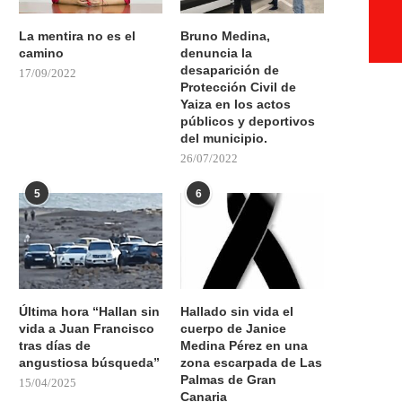
La mentira no es el
Bruno Medina,
camino
denuncia la
desaparición de
17/09/2022
Protección Civil de
Yaiza en los actos
públicos y deportivos
del municipio.
26/07/2022
5
6
Última hora “Hallan sin
Hallado sin vida el
vida a Juan Francisco
cuerpo de Janice
tras días de
Medina Pérez en una
angustiosa búsqueda”
zona escarpada de Las
Palmas de Gran
15/04/2025
Canaria