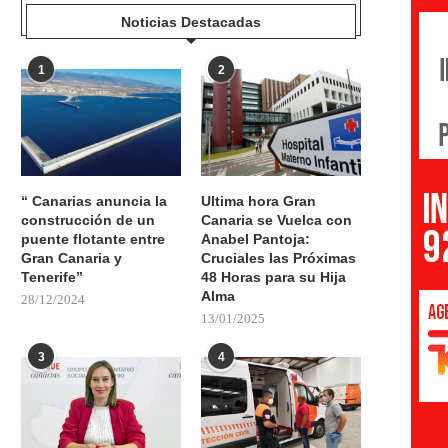
Noticias Destacadas
1
2
“ Canarias anuncia la
Ultima hora Gran
construcción de un
Canaria se Vuelca con
puente flotante entre
Anabel Pantoja:
Gran Canaria y
Cruciales las Próximas
Tenerife”
48 Horas para su Hija
Alma
28/12/2024
13/01/2025
3
4