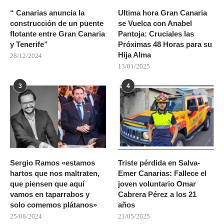
“ Canarias anuncia la
Ultima hora Gran Canaria
construcción de un puente
se Vuelca con Anabel
flotante entre Gran Canaria
Pantoja: Cruciales las
y Tenerife”
Próximas 48 Horas para su
Hija Alma
28/12/2024
13/01/2025
3
4
Sergio Ramos «estamos
Triste pérdida en Salva-
hartos que nos maltraten,
Emer Canarias: Fallece el
que piensen que aquí
joven voluntario Omar
vamos en taparrabos y
Cabrera Pérez a los 21
solo comemos plátanos»
años
25/08/2024
21/05/2025