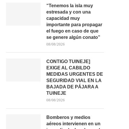
“Tenemos la isla muy
estresada y con una
capacidad muy
importante para propagar
ESPECTACULAR VUELCO DE UN
LAS CANTERAS PIDE PER
el fuego en caso de que
CAMIÓN EN LA FV-109...
COSTAS PARA ALLANAR
se genere algún conato”
05/08/2026
05/08/2026
08/08/2026
CONTIGO TUINEJE]
EXIGE AL CABILDO
MEDIDAS URGENTES DE
SEGURIDAD VIAL EN LA
BAJADA DE PÁJARA A
TUINEJE
08/08/2026
Bomberos y medios
aéreos intervienen en un