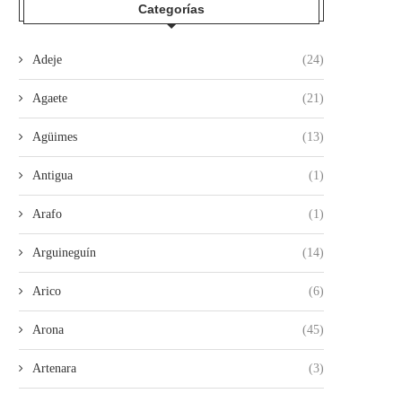
Categorías
Adeje
(24)
Agaete
(21)
Agüimes
(13)
Antigua
(1)
Arafo
(1)
Arguineguín
(14)
Arico
(6)
Arona
(45)
Artenara
(3)