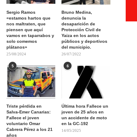
Sergio Ramos
Bruno Medina,
«estamos hartos que
denuncia la
nos maltraten, que
desaparición de
piensen que aquí
Protección Civil de
vamos en taparrabos y
Yaiza en los actos
solo comemos
públicos y deportivos
plátanos»
del municipio.
25/08/2024
26/07/2022
5
6
Triste pérdida en
Última hora Fallece un
Salva-Emer Canarias:
joven de 25 años en
Fallece el joven
un accidente de moto
voluntario Omar
en la GC-192
Cabrera Pérez a los 21
14/05/2025
años