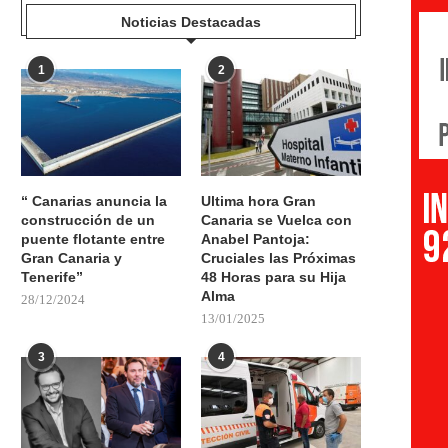
Noticias Destacadas
1
2
“ Canarias anuncia la
Ultima hora Gran
construcción de un
Canaria se Vuelca con
puente flotante entre
Anabel Pantoja:
Gran Canaria y
Cruciales las Próximas
Tenerife”
48 Horas para su Hija
Alma
28/12/2024
13/01/2025
3
4