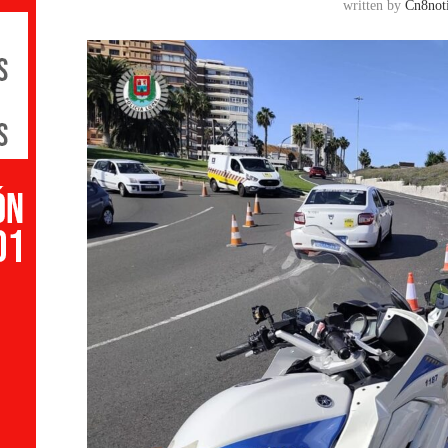
written by
Cn8noti