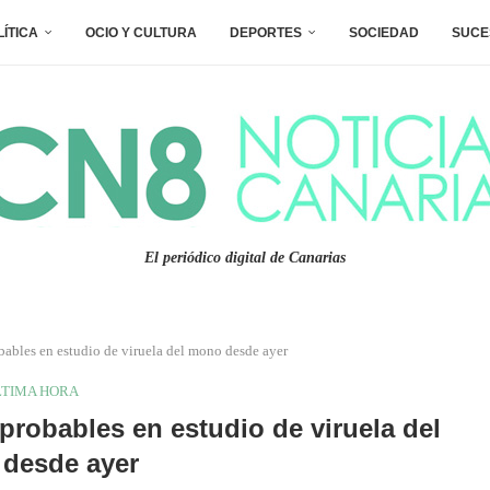
LÍTICA
OCIO Y CULTURA
DEPORTES
SOCIEDAD
SUCE
El periódico digital de Canarias
bables en estudio de viruela del mono desde ayer
LTIMA HORA
robables en estudio de viruela del
desde ayer