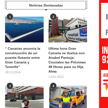
Noticias Destacadas
1
2
“ Canarias anuncia la
Ultima hora Gran
construcción de un
Canaria se Vuelca con
puente flotante entre
Anabel Pantoja:
Gran Canaria y
Cruciales las Próximas
Tenerife”
48 Horas para su Hija
Alma
28/12/2024
13/01/2025
3
4