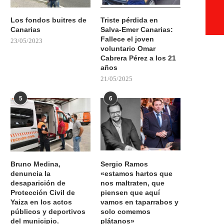
Los fondos buitres de
Triste pérdida en
Canarias
Salva-Emer Canarias:
Fallece el joven
23/05/2023
voluntario Omar
Cabrera Pérez a los 21
años
21/05/2025
5
6
Bruno Medina,
Sergio Ramos
denuncia la
«estamos hartos que
desaparición de
nos maltraten, que
Protección Civil de
piensen que aquí
Yaiza en los actos
vamos en taparrabos y
públicos y deportivos
solo comemos
del municipio.
plátanos»