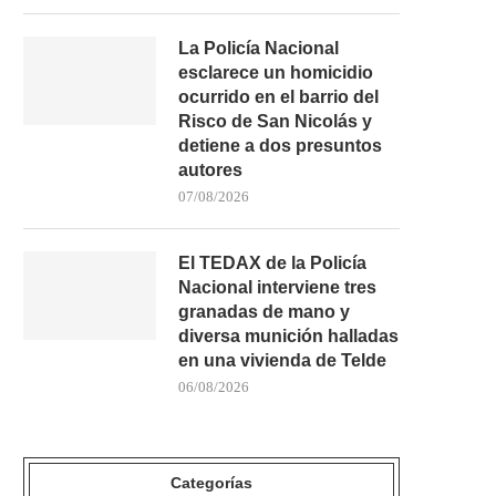
La Policía Nacional
esclarece un homicidio
LA FRONTERA VUELVE A
FALLECE UN BAÑISTA DE 
ocurrido en el barrio del
AFRONTAR UNA INTENSA
TRAS SER...
PRESIÓN...
Risco de San Nicolás y
02/08/2026
detiene a dos presuntos
03/08/2026
autores
07/08/2026
El TEDAX de la Policía
Nacional interviene tres
granadas de mano y
diversa munición halladas
en una vivienda de Telde
06/08/2026
Categorías