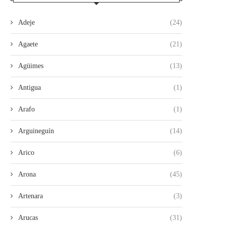
Adeje
(24)
Agaete
(21)
Agüimes
(13)
Antigua
(1)
Arafo
(1)
Arguineguín
(14)
Arico
(6)
Arona
(45)
Artenara
(3)
Arucas
(31)