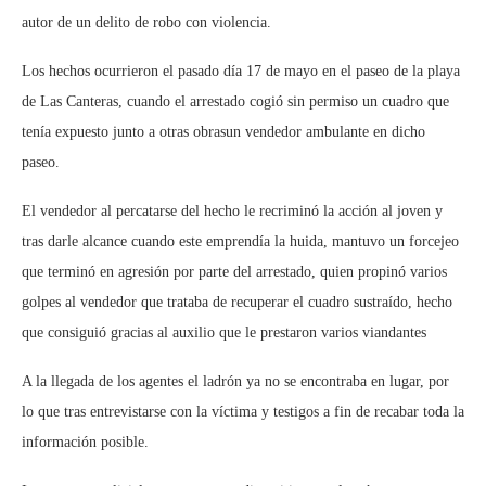
autor
de un delito de
robo con violencia.
Los
hechos ocurrieron el pasado día 17 de mayo
en el paseo de la playa
de
L
as Canteras
, cuando el arrestado
cogió sin permiso un cuadro que
tenía expuesto
junto a otras obras
un vendedor ambulante en dicho
paseo
.
El vendedor al percatarse
del hecho
le
recriminó la acción al joven
y
tras darle alcance cuando este emprendía
la hui
da
, mantuvo un forcejeo
que terminó en agresión por parte del arrestado, quien propinó
varios
golpes al vendedor que trataba de recuperar el cuadro sustraído,
hecho
que consiguió gracias al auxilio que le prestaron varios viandantes
A la llegada de los agentes el ladrón ya no se encontraba en lugar, por
lo que tras entrevistarse con la víctima y testigos a fin de recabar toda la
información posible.