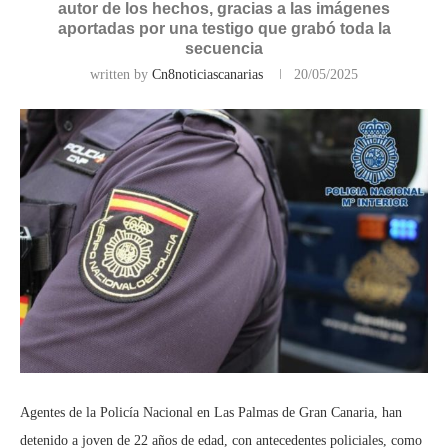
autor de los hechos, gracias a las imágenes
aportadas por una testigo que grabó toda la
secuencia
written by
Cn8noticiascanarias
20/05/2025
Agentes de la Policía Nacional
en Las Palmas de Gran Canaria,
han
detenido
a joven de 22 años de edad
,
con antecedentes policiales,
como