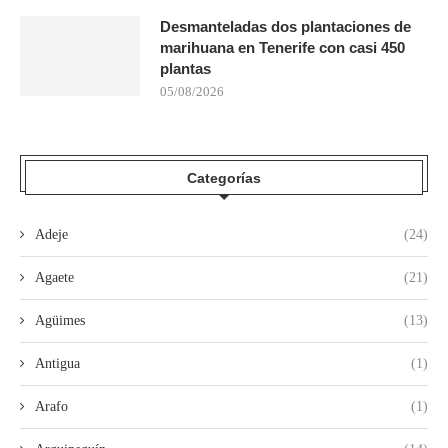
Desmanteladas dos plantaciones de
marihuana en Tenerife con casi 450
plantas
05/08/2026
Categorías
Adeje
(24)
Agaete
(21)
Agüimes
(13)
Antigua
(1)
Arafo
(1)