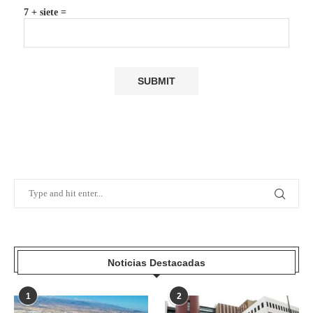
7 + siete =
Noticias Destacadas
1
2