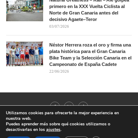
primero en la XXX Vuelta Ciclista al
Norte de Gran Canaria antes del
decisivo Agaete–Teror
03/07/2026
Néstor Herrera roza el oro y firma una
plata histórica para el Gran Canaria
Bike Team y la Selección Canaria en el
Campeonato de España Cadete
22/06/2026
Utilizamos cookies para ofrecerte la mejor experiencia en
nuestra web.
Puedes aprender más sobre qué cookies utilizamos o
desactivarlas en los
ajustes
.
@2021 - All Right Reserved. Designed and Developed by
PenciDesign