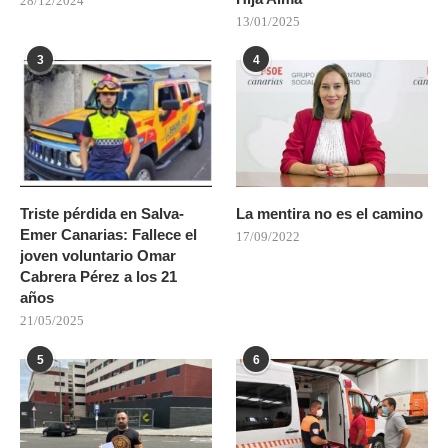
28/12/2024
13/01/2025
3
4
Triste pérdida en Salva-
La mentira no es el camino
Emer Canarias: Fallece el
17/09/2022
joven voluntario Omar
Cabrera Pérez a los 21
años
21/05/2025
5
6