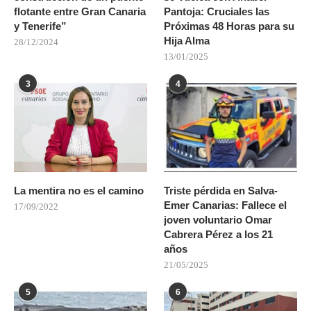
flotante entre Gran Canaria
Pantoja: Cruciales las
y Tenerife”
Próximas 48 Horas para su
Hija Alma
28/12/2024
13/01/2025
3
4
La mentira no es el camino
Triste pérdida en Salva-
Emer Canarias: Fallece el
17/09/2022
joven voluntario Omar
Cabrera Pérez a los 21
años
21/05/2025
5
6