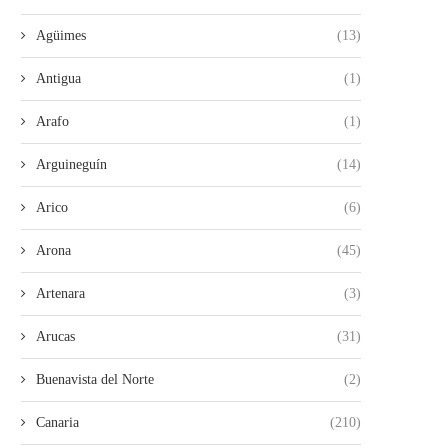
Agüimes
(13)
LA GUARDIA CIVIL DETIENE A TRES
INVESTIGAN LA APARICI
MENORES DE...
RESTOS HUMANOS EN U
Antigua
(1)
30/07/2026
28/07/2026
Arafo
(1)
Arguineguín
(14)
Arico
(6)
Arona
(45)
Artenara
(3)
Arucas
(31)
Buenavista del Norte
(2)
Canaria
(210)