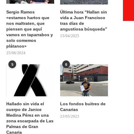
Sergio Ramos
Última hora “Hallan sin
«estamos hartos que
vida a Juan Francisco
nos maltraten, que
tras días de
piensen que aquí
angustiosa búsqueda”
vamos en taparrabos y
15/04/2025
solo comemos
plátanos»
25/08/2024
5
6
Hallado sin vida el
Los fondos buitres de
cuerpo de Janice
Canarias
Medina Pérez en una
23/05/2023
zona escarpada de Las
Palmas de Gran
Canaria