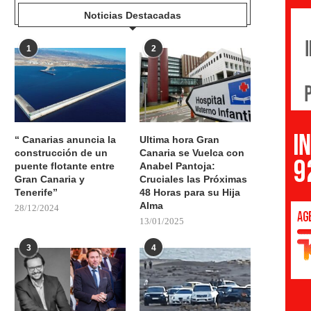
Noticias Destacadas
1
2
“ Canarias anuncia la
Ultima hora Gran
construcción de un
Canaria se Vuelca con
puente flotante entre
Anabel Pantoja:
Gran Canaria y
Cruciales las Próximas
Tenerife”
48 Horas para su Hija
Alma
28/12/2024
13/01/2025
3
4