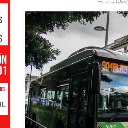
written by
Cn8noti