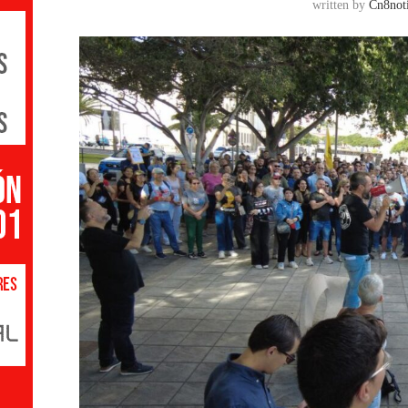
written by
Cn8noti