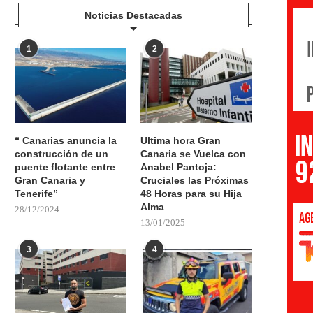
Noticias Destacadas
1
2
“ Canarias anuncia la
Ultima hora Gran
construcción de un
Canaria se Vuelca con
puente flotante entre
Anabel Pantoja:
Gran Canaria y
Cruciales las Próximas
Tenerife”
48 Horas para su Hija
Alma
28/12/2024
13/01/2025
3
4