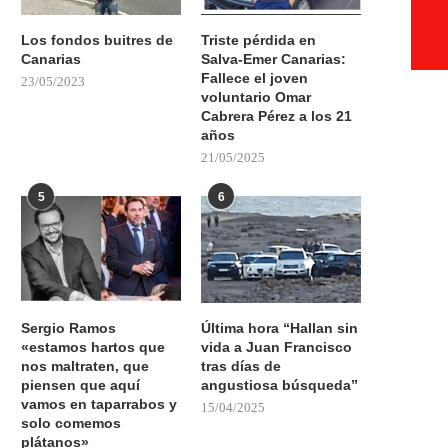
Los fondos buitres de
Triste pérdida en
Canarias
Salva-Emer Canarias:
Fallece el joven
23/05/2023
voluntario Omar
Cabrera Pérez a los 21
años
21/05/2025
5
6
Sergio Ramos
Última hora “Hallan sin
«estamos hartos que
vida a Juan Francisco
nos maltraten, que
tras días de
piensen que aquí
angustiosa búsqueda”
vamos en taparrabos y
15/04/2025
solo comemos
plátanos»