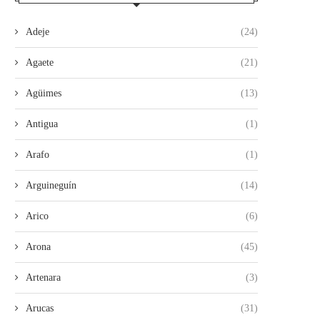
Adeje
(24)
Agaete
(21)
Agüimes
(13)
Antigua
(1)
Arafo
(1)
Arguineguín
(14)
Arico
(6)
Arona
(45)
Artenara
(3)
Arucas
(31)