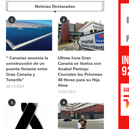
Noticias Destacadas
1
2
“ Canarias anuncia la
Ultima hora Gran
construcción de un
Canaria se Vuelca con
puente flotante entre
Anabel Pantoja:
Gran Canaria y
Cruciales las Próximas
Tenerife”
48 Horas para su Hija
Alma
28/12/2024
13/01/2025
3
4