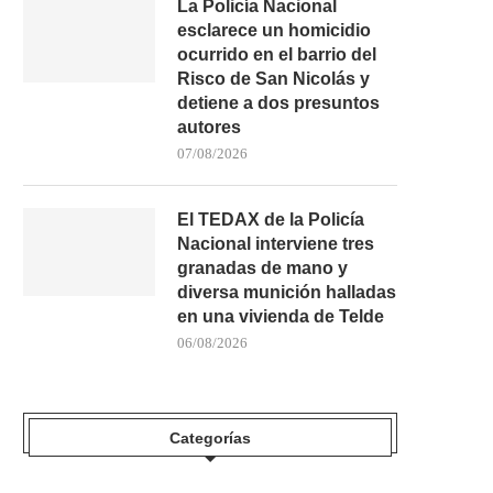
La Policía Nacional
esclarece un homicidio
ocurrido en el barrio del
Risco de San Nicolás y
detiene a dos presuntos
autores
DESMANTELADAS DOS
UN HOMBRE RESULTA H
PLANTACIONES DE MARIHUANA EN
TRAS CAER POR UN.
07/08/2026
TENERIFE CON...
05/08/2026
05/08/2026
El TEDAX de la Policía
Nacional interviene tres
granadas de mano y
diversa munición halladas
en una vivienda de Telde
06/08/2026
Categorías