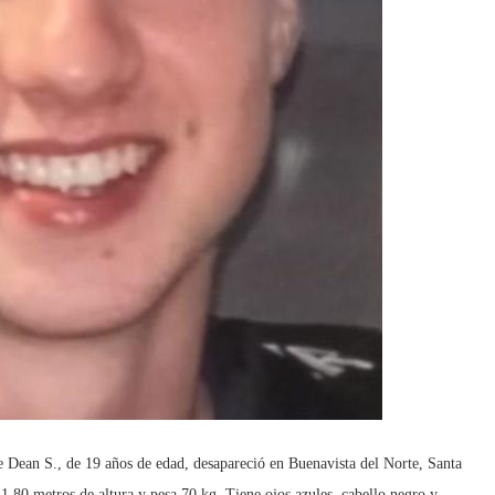
 Dean S., de 19 años de edad, desapareció en Buenavista del Norte, Santa
 1.80 metros de altura y pesa 70 kg. Tiene ojos azules, cabello negro y