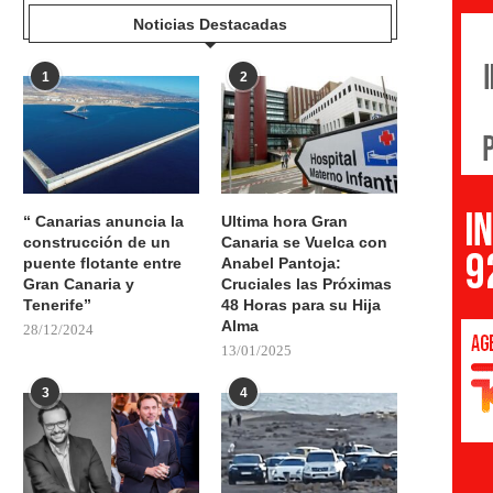
Noticias Destacadas
1
2
“ Canarias anuncia la
Ultima hora Gran
construcción de un
Canaria se Vuelca con
puente flotante entre
Anabel Pantoja:
Gran Canaria y
Cruciales las Próximas
Tenerife”
48 Horas para su Hija
Alma
28/12/2024
13/01/2025
3
4