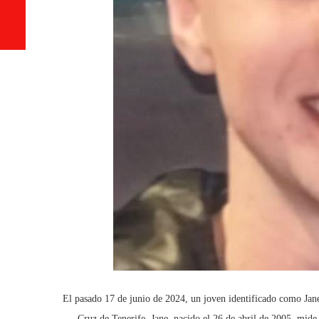
El pasado 17 de junio de 2024, un joven identificado como Jane
Cruz de Tenerife. Jane, nacido el 26 de abril de 2005, mide