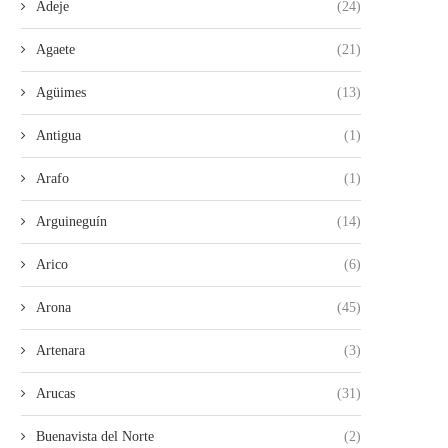
Adeje
(24)
Agaete
(21)
Agüimes
(13)
Antigua
(1)
Arafo
(1)
Arguineguín
(14)
Arico
(6)
Arona
(45)
Artenara
(3)
Arucas
(31)
Buenavista del Norte
(2)