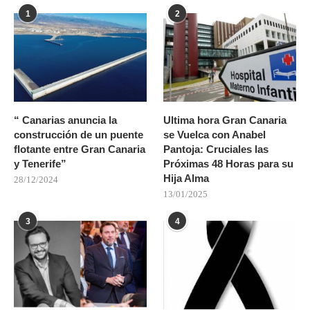
1
2
“ Canarias anuncia la
Ultima hora Gran Canaria
construcción de un puente
se Vuelca con Anabel
flotante entre Gran Canaria
Pantoja: Cruciales las
y Tenerife”
Próximas 48 Horas para su
Hija Alma
28/12/2024
13/01/2025
3
4