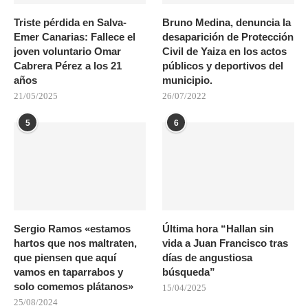
Triste pérdida en Salva-
Bruno Medina, denuncia la
Emer Canarias: Fallece el
desaparición de Protección
joven voluntario Omar
Civil de Yaiza en los actos
Cabrera Pérez a los 21
públicos y deportivos del
años
municipio.
21/05/2025
26/07/2022
5
6
Sergio Ramos «estamos
Última hora “Hallan sin
hartos que nos maltraten,
vida a Juan Francisco tras
que piensen que aquí
días de angustiosa
vamos en taparrabos y
búsqueda”
solo comemos plátanos»
15/04/2025
25/08/2024