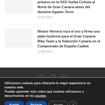
primero en la XXX Vuelta Ciclista al
Norte de Gran Canaria antes del
decisivo Agaete–Teror
03/07/2026
Néstor Herrera roza el oro y firma una
plata histórica para el Gran Canaria
Bike Team y la Selección Canaria en el
Campeonato de España Cadete
22/06/2026
Utilizamos cookies para ofrecerte la mejor experiencia en
nuestra web.
Puedes aprender más sobre qué cookies utilizamos o
desactivarlas en los
ajustes
.
@2021 - All Right Reserved. Designed and Developed by
PenciDesign
CERRAR EL BANNER
Aceptar
Rechazar
Ajustes