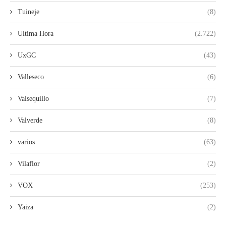
Tuineje
(8)
Ultima Hora
(2.722)
UxGC
(43)
Valleseco
(6)
Valsequillo
(7)
Valverde
(8)
varios
(63)
Vilaflor
(2)
VOX
(253)
Yaiza
(2)