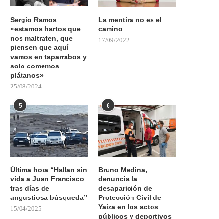
Sergio Ramos
La mentira no es el
«estamos hartos que
camino
nos maltraten, que
17/09/2022
piensen que aquí
vamos en taparrabos y
solo comemos
plátanos»
25/08/2024
5
6
Última hora “Hallan sin
Bruno Medina,
vida a Juan Francisco
denuncia la
tras días de
desaparición de
angustiosa búsqueda”
Protección Civil de
Yaiza en los actos
15/04/2025
públicos y deportivos