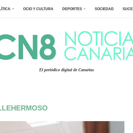
LÍTICA
OCIO Y CULTURA
DEPORTES
SOCIEDAD
SUCE
El periódico digital de Canarias
LLEHERMOSO