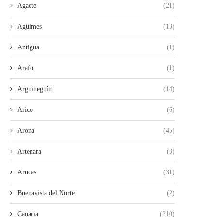
Agaete
(21)
Agüimes
(13)
Antigua
(1)
Arafo
(1)
Arguineguín
(14)
Arico
(6)
Arona
(45)
Artenara
(3)
Arucas
(31)
Buenavista del Norte
(2)
Canaria
(210)