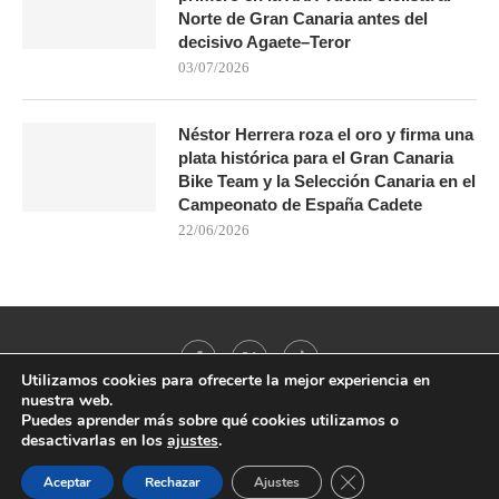
Norte de Gran Canaria antes del
decisivo Agaete–Teror
03/07/2026
Néstor Herrera roza el oro y firma una
plata histórica para el Gran Canaria
Bike Team y la Selección Canaria en el
Campeonato de España Cadete
22/06/2026
Utilizamos cookies para ofrecerte la mejor experiencia en
nuestra web.
Puedes aprender más sobre qué cookies utilizamos o
desactivarlas en los
ajustes
.
@2021 - All Right Reserved. Designed and Developed by
PenciDesign
CERRAR EL BANNER
Aceptar
Rechazar
Ajustes
BACK TO TOP