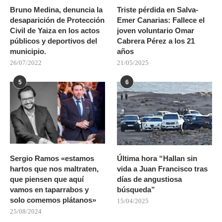
Bruno Medina, denuncia la
Triste pérdida en Salva-
desaparición de Protección
Emer Canarias: Fallece el
Civil de Yaiza en los actos
joven voluntario Omar
públicos y deportivos del
Cabrera Pérez a los 21
municipio.
años
26/07/2022
21/05/2025
5
6
Sergio Ramos «estamos
Última hora “Hallan sin
hartos que nos maltraten,
vida a Juan Francisco tras
que piensen que aquí
días de angustiosa
vamos en taparrabos y
búsqueda”
solo comemos plátanos»
15/04/2025
25/08/2024