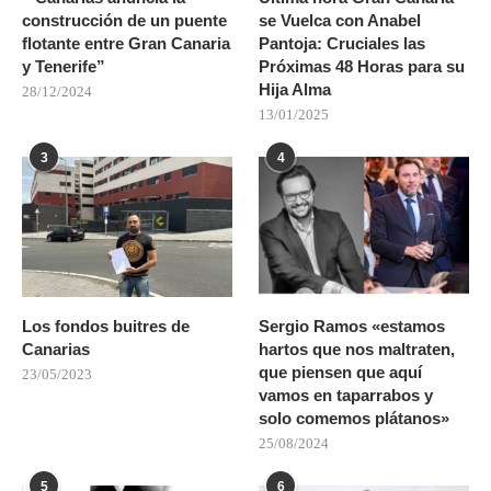
construcción de un puente
se Vuelca con Anabel
flotante entre Gran Canaria
Pantoja: Cruciales las
y Tenerife”
Próximas 48 Horas para su
Hija Alma
28/12/2024
13/01/2025
3
4
Los fondos buitres de
Sergio Ramos «estamos
Canarias
hartos que nos maltraten,
que piensen que aquí
23/05/2023
vamos en taparrabos y
solo comemos plátanos»
25/08/2024
5
6