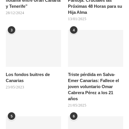
flotante entre Gran Canaria
Pantoja: Cruciales las
y Tenerife”
Próximas 48 Horas para su
Hija Alma
28/12/2024
13/01/2025
3
4
Los fondos buitres de
Triste pérdida en Salva-
Canarias
Emer Canarias: Fallece el
joven voluntario Omar
23/05/2023
Cabrera Pérez a los 21
años
21/05/2025
5
6