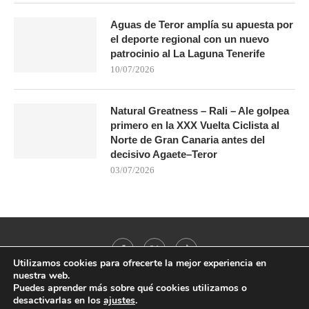
Aguas de Teror amplía su apuesta por
el deporte regional con un nuevo
patrocinio al La Laguna Tenerife
10/07/2026
Natural Greatness – Rali – Ale golpea
primero en la XXX Vuelta Ciclista al
Norte de Gran Canaria antes del
decisivo Agaete–Teror
03/07/2026
Utilizamos cookies para ofrecerte la mejor experiencia en
nuestra web.
Puedes aprender más sobre qué cookies utilizamos o
desactivarlas en los
ajustes
.
@2021 - All Right Reserved. Designed and Developed by
PenciDesign