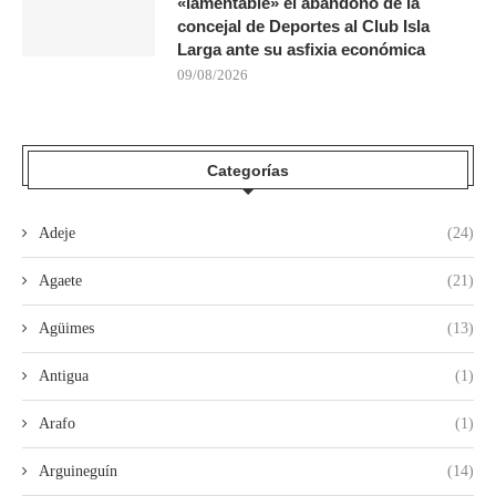
«lamentable» el abandono de la
concejal de Deportes al Club Isla
Larga ante su asfixia económica
09/08/2026
Categorías
Adeje
(24)
Agaete
(21)
Agüimes
(13)
Antigua
(1)
Arafo
(1)
Arguineguín
(14)