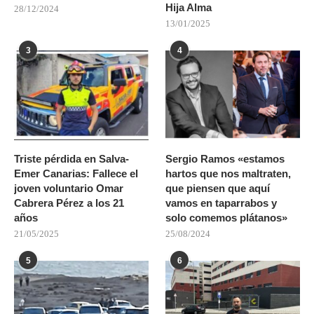
Hija Alma
28/12/2024
13/01/2025
3
4
Triste pérdida en Salva-
Sergio Ramos «estamos
Emer Canarias: Fallece el
hartos que nos maltraten,
joven voluntario Omar
que piensen que aquí
Cabrera Pérez a los 21
vamos en taparrabos y
años
solo comemos plátanos»
21/05/2025
25/08/2024
5
6