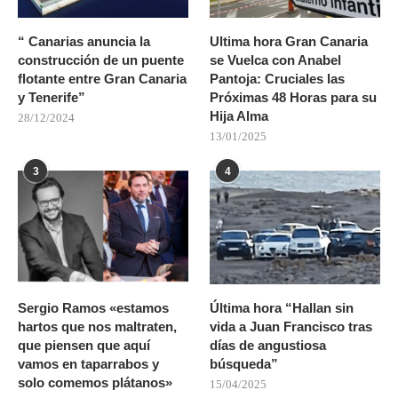
“ Canarias anuncia la
Ultima hora Gran Canaria
construcción de un puente
se Vuelca con Anabel
flotante entre Gran Canaria
Pantoja: Cruciales las
y Tenerife”
Próximas 48 Horas para su
Hija Alma
28/12/2024
13/01/2025
3
4
Sergio Ramos «estamos
Última hora “Hallan sin
hartos que nos maltraten,
vida a Juan Francisco tras
que piensen que aquí
días de angustiosa
vamos en taparrabos y
búsqueda”
solo comemos plátanos»
15/04/2025