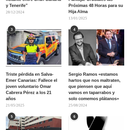
y Tenerife”
Próximas 48 Horas para su
Hija Alma
28/12/2024
13/01/2025
3
4
Triste pérdida en Salva-
Sergio Ramos «estamos
Emer Canarias: Fallece el
hartos que nos maltraten,
joven voluntario Omar
que piensen que aquí
Cabrera Pérez a los 21
vamos en taparrabos y
años
solo comemos plátanos»
21/05/2025
25/08/2024
5
6