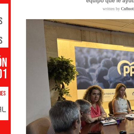
equipo que le ayud
written by
Cn8noti