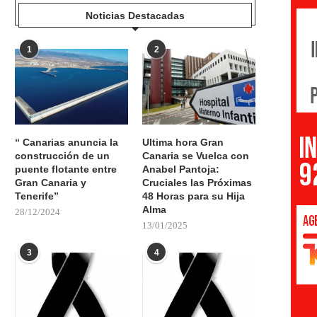
Noticias Destacadas
1
2
“ Canarias anuncia la
Ultima hora Gran
construcción de un
Canaria se Vuelca con
puente flotante entre
Anabel Pantoja:
Gran Canaria y
Cruciales las Próximas
Tenerife”
48 Horas para su Hija
Alma
28/12/2024
13/01/2025
3
4