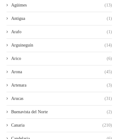
Agüimes
(13)
Antigua
(1)
Arafo
(1)
Arguineguín
(14)
Arico
(6)
Arona
(45)
Artenara
(3)
Arucas
(31)
LA UNIDAD DE LA IZQUIERDA
ROMÁN RODRÍGUEZ SIN VI
Buenavista del Norte
(2)
ARRANCA CON ÉXITO...
SIN FUTURO
28/07/2026
26/07/2026
Canaria
(210)
Candelaria
(6)