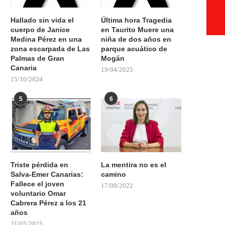
Hallado sin vida el
Última hora Tragedia
cuerpo de Janice
en Taurito Muere una
Medina Pérez en una
niña de dos años en
zona escarpada de Las
parque acuático de
Palmas de Gran
Mogán
Canaria
19/04/2025
15/10/2024
5
6
Triste pérdida en
La mentira no es el
Salva-Emer Canarias:
camino
Fallece el joven
17/09/2022
voluntario Omar
Cabrera Pérez a los 21
años
21/05/2025