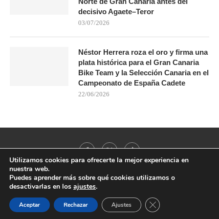
Norte de Gran Canaria antes del
decisivo Agaete–Teror
03/07/2026
Néstor Herrera roza el oro y firma una
plata histórica para el Gran Canaria
Bike Team y la Selección Canaria en el
Campeonato de España Cadete
22/06/2026
Utilizamos cookies para ofrecerte la mejor experiencia en
nuestra web.
Puedes aprender más sobre qué cookies utilizamos o
desactivarlas en los
ajustes
.
@2021 - All Right Reserved. Designed and Developed by
PenciDesign
CERRAR EL BANNER
Aceptar
Rechazar
Ajustes
BACK TO TOP