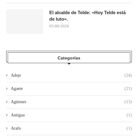
El alcalde de Telde: «Hoy Telde está
de luto».
05/08/2026
Categorías
Adeje
(24)
Agaete
(21)
Agüimes
(13)
Antigua
(1)
Arafo
(1)