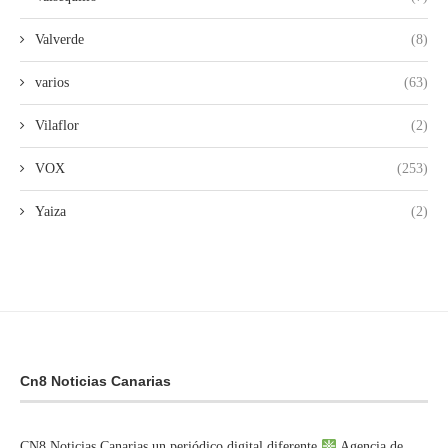
Valverde
(8)
varios
(63)
Vilaflor
(2)
VOX
(253)
Yaiza
(2)
Cn8 Noticias Canarias
CN8 Noticias Canarias un periódico digital diferente
Agencia de