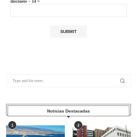
diecisiete − 14 =
Noticias Destacadas
1
2