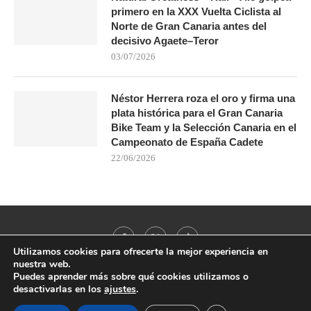
primero en la XXX Vuelta Ciclista al
Norte de Gran Canaria antes del
decisivo Agaete–Teror
03/07/2026
Néstor Herrera roza el oro y firma una
plata histórica para el Gran Canaria
Bike Team y la Selección Canaria en el
Campeonato de España Cadete
22/06/2026
Utilizamos cookies para ofrecerte la mejor experiencia en
nuestra web.
Puedes aprender más sobre qué cookies utilizamos o
desactivarlas en los
ajustes
.
@2021 - All Right Reserved. Designed and Developed by
PenciDesign