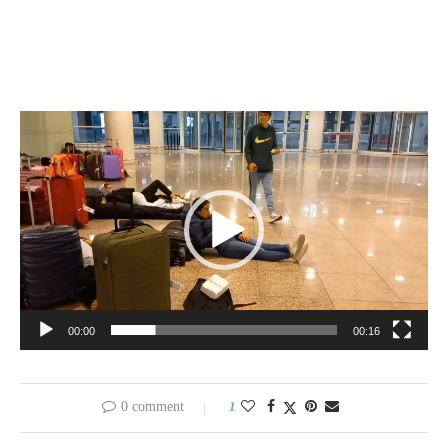
Reproductor
de
vídeo
00:00
00:16
0 comment
1