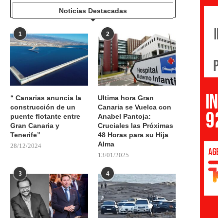
Noticias Destacadas
1
2
“ Canarias anuncia la
Ultima hora Gran
construcción de un
Canaria se Vuelca con
puente flotante entre
Anabel Pantoja:
Gran Canaria y
Cruciales las Próximas
Tenerife”
48 Horas para su Hija
Alma
28/12/2024
13/01/2025
3
4