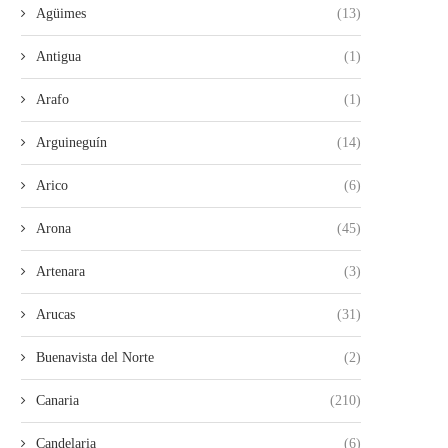
Agüimes
(13)
Antigua
(1)
Arafo
(1)
Arguineguín
(14)
Arico
(6)
Arona
(45)
Artenara
(3)
Arucas
(31)
Buenavista del Norte
(2)
Canaria
(210)
Candelaria
(6)