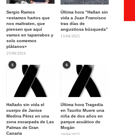
Sergio Ramos
Última hora “Hallan sin
«estamos hartos que
vida a Juan Francisco
nos maltraten, que
tras días de
piensen que aquí
angustiosa búsqueda”
vamos en taparrabos y
15/04/2025
solo comemos
plátanos»
25/08/2024
5
6
Hallado sin vida el
Última hora Tragedia
cuerpo de Janice
en Taurito Muere una
Medina Pérez en una
niña de dos años en
zona escarpada de Las
parque acuático de
Palmas de Gran
Mogán
Canaria
19/04/2025