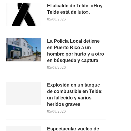
El alcalde de Telde: «Hoy
Telde está de luto».
05/08/2026
La Policía Local detiene
en Puerto Rico a un
hombre por hurto y a otro
en búsqueda y captura
05/08/2026
Explosión en un tanque
de combustible en Telde:
un fallecido y varios
heridos graves
40 GRADOS, SEQUEDAD Y RIESGO
POLICÍA LOCAL DE SANTA
DE FUEGO: SANTA...
BUSCA AL RESPONSABL
05/08/2026
03/08/2026
30/07/2026
Espectacular vuelco de