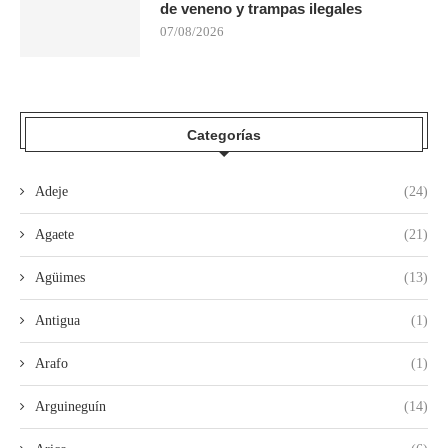
de veneno y trampas ilegales
07/08/2026
Categorías
Adeje
(24)
Agaete
(21)
Agüimes
(13)
Antigua
(1)
Arafo
(1)
Arguineguín
(14)